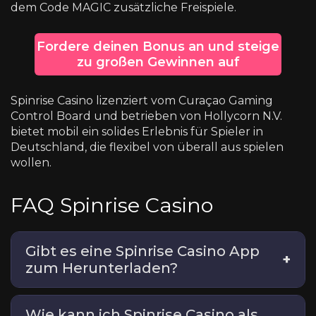
dem Code MAGIC zusätzliche Freispiele.
Fordere deinen Bonus an und steige
zu großen Gewinnen auf
Spinrise Casino
lizenziert vom Curaçao Gaming
Control Board und betrieben von Hollycorn N.V.
bietet mobil ein solides Erlebnis für Spieler in
Deutschland, die flexibel von überall aus spielen
wollen.
FAQ Spinrise Casino
Gibt es eine Spinrise Casino App
zum Herunterladen?
Nein, Spinrise Casino bietet keine native App im
App Store oder bei Google Play an.
Wie kann ich Spinrise Casino als