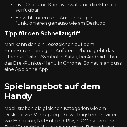
Live Chat und Kontoverwaltung direkt mobil
verfügbar
Einzahlungen und Auszahlungen
funktionieren genauso wie am Desktop
Tipp für den Schnellzugriff
Man kann sich ein Lesezeichen auf dem
Homescreen anlegen. Auf dem iPhone geht das
über das Teilen-Symbol in Safari, bei Android über
das Drei-Punkte-Menü in Chrome. So hat man quasi
eine App ohne App.
Spielangebot auf dem
Handy
Mobil stehen die gleichen Kategorien wie am
Desktop zur Verfügung. Die wichtigsten Provider
wie Evolution, NetEnt und Play'n GO haben ihre