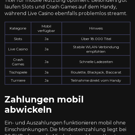
Titel für mobile Nutzung optimiert. Besonders gut
laufen Slots und Crash Games auf dem Handy,
während Live Casino ebenfalls problemlos streamt.
Mobil
Kategorie
Hinweis
verfügbar
Slots
Ja
Über 18.000 Titel
Stabile WLAN-Verbindung
Live Casino
Ja
empfohlen
Crash
Ja
Schnelle Ladezeiten
Games
Tischspiele
Ja
Roulette, Blackjack, Baccarat
Turniere
Ja
Teilnahme direkt vom Handy
Zahlungen mobil
abwickeln
Ein- und Auszahlungen funktionieren mobil ohne
Einschränkungen. Die Mindesteinzahlung liegt bei